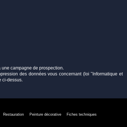
 à une campagne de prospection.
uppression des données vous concernant (loi "Informatique et
e ci-dessus.
Restauration
Peinture décorative
Fiches techniques